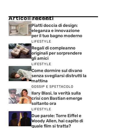
Articoli recenti
LIFESTYLE
Piatti doccia di design:
eleganza e innovazione
per il tuo bagno moderno
LIFESTYLE
Regali di compleanno
originali per sorprendere
gli amici
LIFESTYLE
Come dormire sul divano
senza svegliarsi distrutti la
mattina
GOSSIP E SPETTACOLO
Ilary Blasi, la verità sulla
crisi con Bastian emerge
soltanto ora
LIFESTYLE
Due parole: Torre Eiffel e
Woody Allen, hai capito di
quale film si tratta?