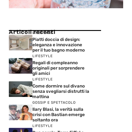
Articoli recenti
LIFESTYLE
Piatti doccia di design:
eleganza e innovazione
per il tuo bagno moderno
LIFESTYLE
Regali di compleanno
originali per sorprendere
gli amici
LIFESTYLE
Come dormire sul divano
senza svegliarsi distrutti la
mattina
GOSSIP E SPETTACOLO
Ilary Blasi, la verità sulla
crisi con Bastian emerge
soltanto ora
LIFESTYLE