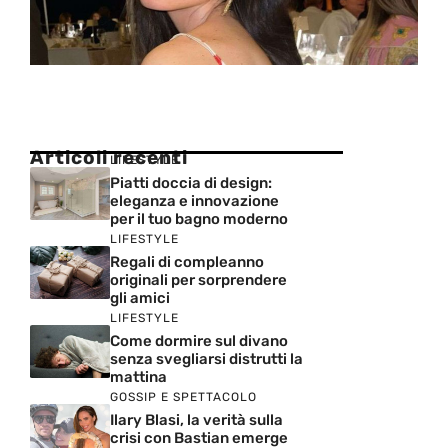
Articoli recenti
LIFESTYLE
Piatti doccia di design:
eleganza e innovazione
per il tuo bagno moderno
LIFESTYLE
Regali di compleanno
originali per sorprendere
gli amici
LIFESTYLE
Come dormire sul divano
senza svegliarsi distrutti la
mattina
GOSSIP E SPETTACOLO
Ilary Blasi, la verità sulla
crisi con Bastian emerge