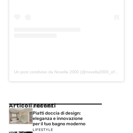
Un post condiviso da Novella 2000 (@novella2000_official)
Articoli recenti
LIFESTYLE
Piatti doccia di design:
eleganza e innovazione
per il tuo bagno moderno
LIFESTYLE