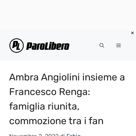
Vai
al
Menu
contenuto
Ambra Angiolini insieme a
Francesco Renga:
famiglia riunita,
commozione tra i fan