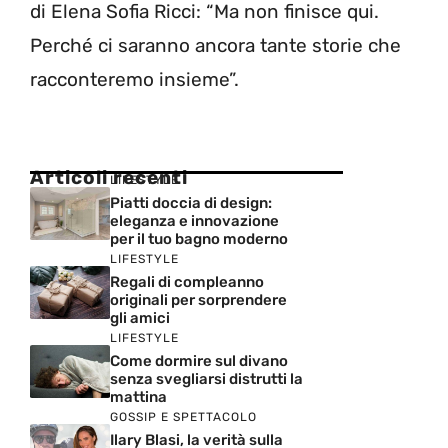
di Elena Sofia Ricci: “Ma non finisce qui.
Perché ci saranno ancora tante storie che
racconteremo insieme”.
Articoli recenti
LIFESTYLE
Piatti doccia di design:
eleganza e innovazione
per il tuo bagno moderno
LIFESTYLE
Regali di compleanno
originali per sorprendere
gli amici
LIFESTYLE
Come dormire sul divano
senza svegliarsi distrutti la
mattina
GOSSIP E SPETTACOLO
Ilary Blasi, la verità sulla