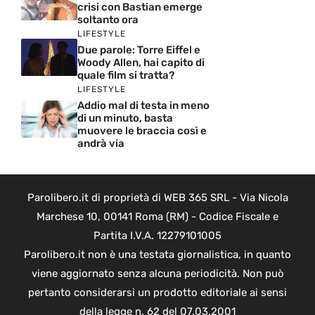
crisi con Bastian emerge
soltanto ora
LIFESTYLE
Due parole: Torre Eiffel e
Woody Allen, hai capito di
quale film si tratta?
LIFESTYLE
Addio mal di testa in meno
di un minuto, basta
muovere le braccia così e
andrà via
Parolibero.it di proprietà di WEB 365 SRL - Via Nicola
Marchese 10, 00141 Roma (RM) - Codice Fiscale e
Partita I.V.A. 12279101005
Parolibero.it non è una testata giornalistica, in quanto
viene aggiornato senza alcuna periodicità. Non può
pertanto considerarsi un prodotto editoriale ai sensi
della legge n. 62 del 07.03.2001