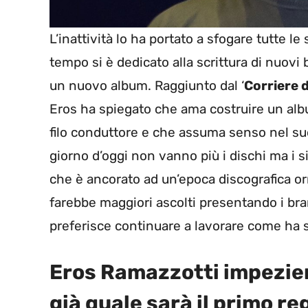
L’inattività lo ha portato a sfogare tutte l
tempo si è dedicato alla scrittura di nuovi 
un nuovo album. Raggiunto dal ‘
Corriere d
Eros ha spiegato che ama costruire un alb
filo conduttore e che assuma senso nel s
giorno d’oggi non vanno più i dischi ma i s
che è ancorato ad un’epoca discografica o
farebbe maggiori ascolti presentando i bra
preferisce continuare a lavorare come ha 
Eros Ramazzotti impezien
già quale sarà il primo reg