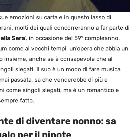
e sue emozioni su carta e in questo lasso di
brani, molti dei quali concorreranno a far parte di
ella Sera
‘, in occasione del 59° compleanno,
um come ai vecchi tempi, un’opera che abbia un
uo insieme, anche se è consapevole che al
ingoli slegati. Il suo è un modo di fare musica
rmai passata, sa che venderebbe di più e
ni come singoli slegati, ma è un romantico e
sempre fatto.
te di diventare nonno: sa
alo per il nipote