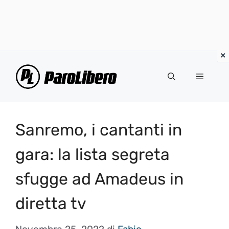
Vai
al
Menu
contenuto
Sanremo, i cantanti in
gara: la lista segreta
sfugge ad Amadeus in
diretta tv