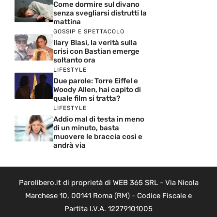
Come dormire sul divano
senza svegliarsi distrutti la
mattina
GOSSIP E SPETTACOLO
Ilary Blasi, la verità sulla
crisi con Bastian emerge
soltanto ora
LIFESTYLE
Due parole: Torre Eiffel e
Woody Allen, hai capito di
quale film si tratta?
LIFESTYLE
Addio mal di testa in meno
di un minuto, basta
muovere le braccia così e
andrà via
Parolibero.it di proprietà di WEB 365 SRL - Via Nicola
Marchese 10, 00141 Roma (RM) - Codice Fiscale e
Partita I.V.A. 12279101005