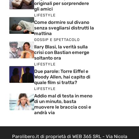
originali per sorprendere
gli amici
LIFESTYLE
Come dormire sul divano
senza svegliarsi distrutti la
mattina
GOSSIP E SPETTACOLO
Ilary Blasi, la verità sulla
crisi con Bastian emerge
soltanto ora
LIFESTYLE
Due parole: Torre Eiffel e
Woody Allen, hai capito di
quale film si tratta?
LIFESTYLE
Addio mal di testa in meno
di un minuto, basta
muovere le braccia così e
andrà via
Parolibero.it di proprietà di WEB 365 SRL - Via Nicola