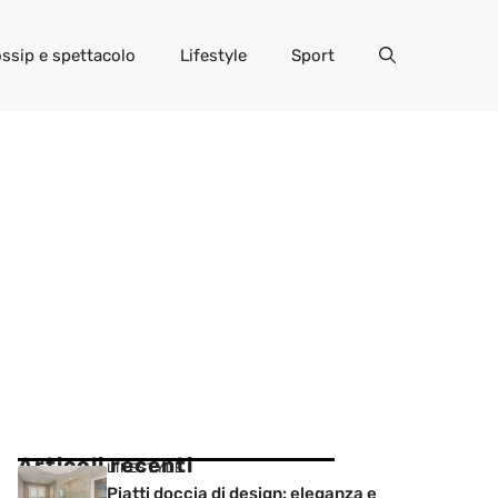
ssip e spettacolo
Lifestyle
Sport
Articoli recenti
LIFESTYLE
Piatti doccia di design: eleganza e