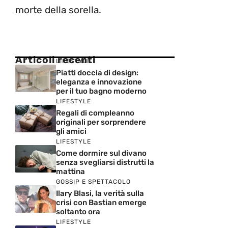
morte della sorella.
Articoli recenti
LIFESTYLE
Piatti doccia di design:
eleganza e innovazione
per il tuo bagno moderno
LIFESTYLE
Regali di compleanno
originali per sorprendere
gli amici
LIFESTYLE
Come dormire sul divano
senza svegliarsi distrutti la
mattina
GOSSIP E SPETTACOLO
Ilary Blasi, la verità sulla
crisi con Bastian emerge
soltanto ora
LIFESTYLE