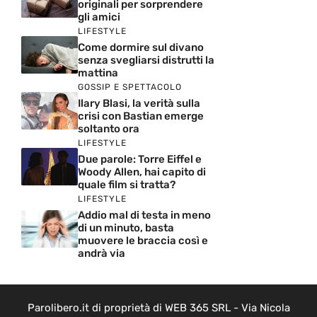
originali per sorprendere
gli amici
LIFESTYLE
Come dormire sul divano
senza svegliarsi distrutti la
mattina
GOSSIP E SPETTACOLO
Ilary Blasi, la verità sulla
crisi con Bastian emerge
soltanto ora
LIFESTYLE
Due parole: Torre Eiffel e
Woody Allen, hai capito di
quale film si tratta?
LIFESTYLE
Addio mal di testa in meno
di un minuto, basta
muovere le braccia così e
andrà via
Parolibero.it di proprietà di WEB 365 SRL - Via Nicola