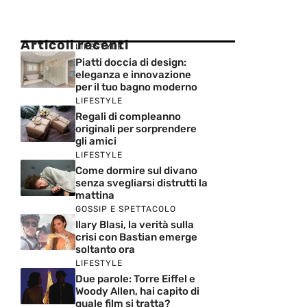
Articoli recenti
LIFESTYLE
Piatti doccia di design:
eleganza e innovazione
per il tuo bagno moderno
LIFESTYLE
Regali di compleanno
originali per sorprendere
gli amici
LIFESTYLE
Come dormire sul divano
senza svegliarsi distrutti la
mattina
GOSSIP E SPETTACOLO
Ilary Blasi, la verità sulla
crisi con Bastian emerge
soltanto ora
LIFESTYLE
Due parole: Torre Eiffel e
Woody Allen, hai capito di
quale film si tratta?