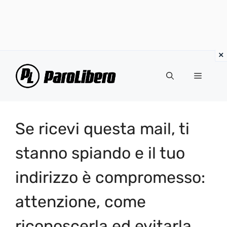
Vai
al
Menu
contenuto
Se ricevi questa mail, ti
stanno spiando e il tuo
indirizzo è compromesso:
attenzione, come
riconoscerla ed evitarla