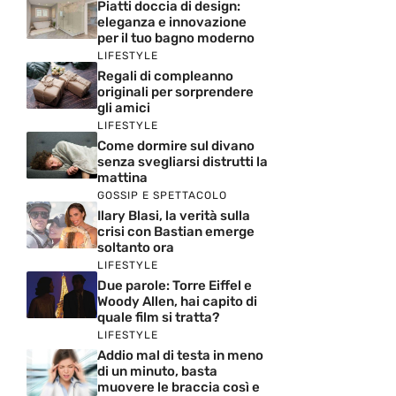
Piatti doccia di design:
eleganza e innovazione
per il tuo bagno moderno
LIFESTYLE
Regali di compleanno
originali per sorprendere
gli amici
LIFESTYLE
Come dormire sul divano
senza svegliarsi distrutti la
mattina
GOSSIP E SPETTACOLO
Ilary Blasi, la verità sulla
crisi con Bastian emerge
soltanto ora
LIFESTYLE
Due parole: Torre Eiffel e
Woody Allen, hai capito di
quale film si tratta?
LIFESTYLE
Addio mal di testa in meno
di un minuto, basta
muovere le braccia così e