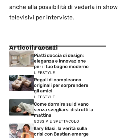
anche alla possibilità di vederla in show
televisivi per interviste.
Articoli recenti
LIFESTYLE
Piatti doccia di design:
eleganza e innovazione
per il tuo bagno moderno
LIFESTYLE
Regali di compleanno
originali per sorprendere
gli amici
LIFESTYLE
Come dormire sul divano
senza svegliarsi distrutti la
mattina
GOSSIP E SPETTACOLO
Ilary Blasi, la verità sulla
crisi con Bastian emerge