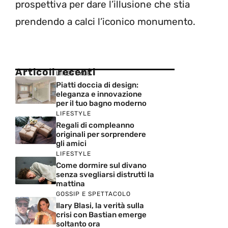
prospettiva per dare l’illusione che stia
prendendo a calci l’iconico monumento.
Articoli recenti
LIFESTYLE
Piatti doccia di design:
eleganza e innovazione
per il tuo bagno moderno
LIFESTYLE
Regali di compleanno
originali per sorprendere
gli amici
LIFESTYLE
Come dormire sul divano
senza svegliarsi distrutti la
mattina
GOSSIP E SPETTACOLO
Ilary Blasi, la verità sulla
crisi con Bastian emerge
soltanto ora