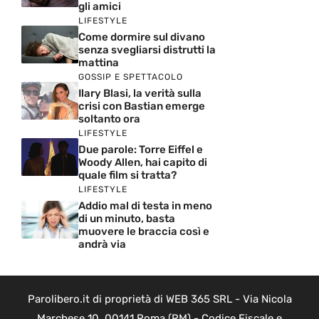
gli amici
LIFESTYLE
Come dormire sul divano
senza svegliarsi distrutti la
mattina
GOSSIP E SPETTACOLO
Ilary Blasi, la verità sulla
crisi con Bastian emerge
soltanto ora
LIFESTYLE
Due parole: Torre Eiffel e
Woody Allen, hai capito di
quale film si tratta?
LIFESTYLE
Addio mal di testa in meno
di un minuto, basta
muovere le braccia così e
andrà via
Parolibero.it di proprietà di WEB 365 SRL - Via Nicola
Marchese 10, 00141 Roma (RM) - Codice Fiscale e