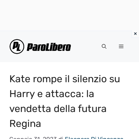
Vai
al
Menu
contenuto
Kate rompe il silenzio su
Harry e attacca: la
vendetta della futura
Regina