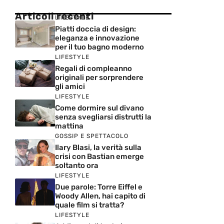
Articoli recenti
LIFESTYLE
Piatti doccia di design:
eleganza e innovazione
per il tuo bagno moderno
LIFESTYLE
Regali di compleanno
originali per sorprendere
gli amici
LIFESTYLE
Come dormire sul divano
senza svegliarsi distrutti la
mattina
GOSSIP E SPETTACOLO
Ilary Blasi, la verità sulla
crisi con Bastian emerge
soltanto ora
LIFESTYLE
Due parole: Torre Eiffel e
Woody Allen, hai capito di
quale film si tratta?
LIFESTYLE