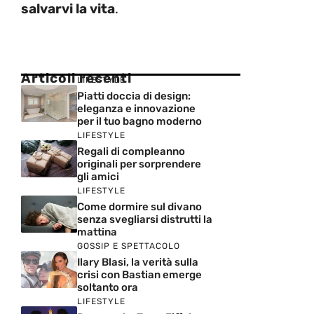
salvarvi la vita
.
Articoli recenti
LIFESTYLE
Piatti doccia di design:
eleganza e innovazione
per il tuo bagno moderno
LIFESTYLE
Regali di compleanno
originali per sorprendere
gli amici
LIFESTYLE
Come dormire sul divano
senza svegliarsi distrutti la
mattina
GOSSIP E SPETTACOLO
Ilary Blasi, la verità sulla
crisi con Bastian emerge
soltanto ora
LIFESTYLE