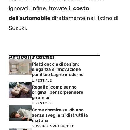
ignorati. Infine, trovate il
costo
dell’automobile
direttamente nel listino di
Suzuki.
Articoli recenti
LIFESTYLE
Piatti doccia di design:
eleganza e innovazione
per il tuo bagno moderno
LIFESTYLE
Regali di compleanno
originali per sorprendere
gli amici
LIFESTYLE
Come dormire sul divano
senza svegliarsi distrutti la
mattina
GOSSIP E SPETTACOLO