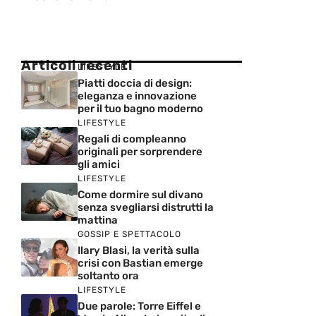
Articoli recenti
LIFESTYLE
Piatti doccia di design:
eleganza e innovazione
per il tuo bagno moderno
LIFESTYLE
Regali di compleanno
originali per sorprendere
gli amici
LIFESTYLE
Come dormire sul divano
senza svegliarsi distrutti la
mattina
GOSSIP E SPETTACOLO
Ilary Blasi, la verità sulla
crisi con Bastian emerge
soltanto ora
LIFESTYLE
Due parole: Torre Eiffel e