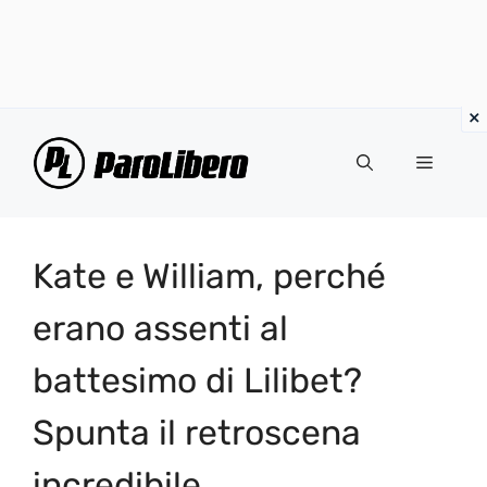
Vai
al
Menu
contenuto
Kate e William, perché
erano assenti al
battesimo di Lilibet?
Spunta il retroscena
incredibile