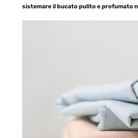
sistemare il bucato pulito e profumato n