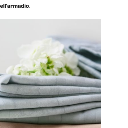
ell’armadio
.