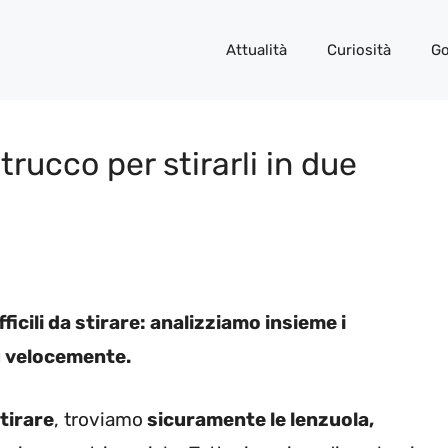
Attualità
Curiosità
Go
 trucco per stirarli in due
icili da stirare: analizziamo insieme i
ù velocemente.
stirare
, troviamo
sicuramente le lenzuola,