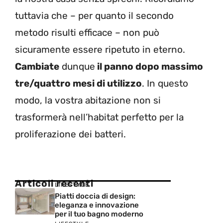
tuttavia che – per quanto il secondo
metodo risulti efficace – non può
sicuramente essere ripetuto in eterno.
Cambiate
dunque
il panno dopo massimo
tre/quattro mesi di utilizzo
. In questo
modo, la vostra abitazione non si
trasformerà nell’habitat perfetto per la
proliferazione dei batteri.
Articoli recenti
LIFESTYLE
Piatti doccia di design:
eleganza e innovazione
per il tuo bagno moderno