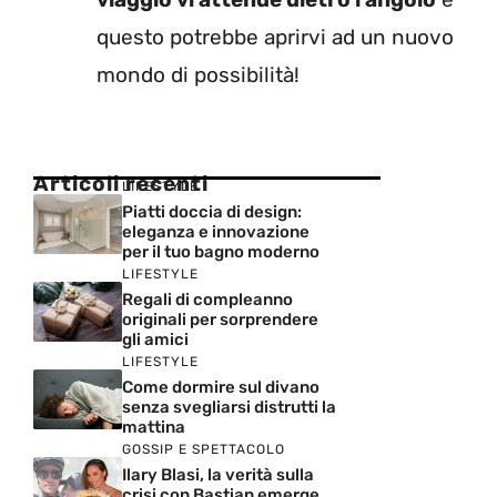
questo potrebbe aprirvi ad un nuovo
mondo di possibilità!
Articoli recenti
LIFESTYLE
Piatti doccia di design:
eleganza e innovazione
per il tuo bagno moderno
LIFESTYLE
Regali di compleanno
originali per sorprendere
gli amici
LIFESTYLE
Come dormire sul divano
senza svegliarsi distrutti la
mattina
GOSSIP E SPETTACOLO
Ilary Blasi, la verità sulla
crisi con Bastian emerge