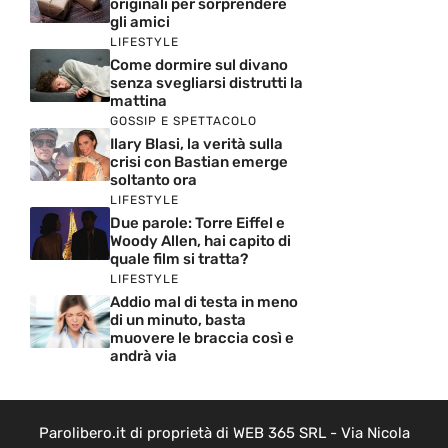
originali per sorprendere
gli amici
LIFESTYLE
Come dormire sul divano
senza svegliarsi distrutti la
mattina
GOSSIP E SPETTACOLO
Ilary Blasi, la verità sulla
crisi con Bastian emerge
soltanto ora
LIFESTYLE
Due parole: Torre Eiffel e
Woody Allen, hai capito di
quale film si tratta?
LIFESTYLE
Addio mal di testa in meno
di un minuto, basta
muovere le braccia così e
andrà via
Parolibero.it di proprietà di WEB 365 SRL - Via Nicola