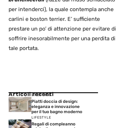
per intenderci), la quale contempla anche
carlini e boston terrier. E’ sufficiente
prestare un po’ di attenzione per evitare di
soffrire inesorabilmente per una perdita di
tale portata.
Articoli recenti
LIFESTYLE
Piatti doccia di design:
eleganza e innovazione
per il tuo bagno moderno
LIFESTYLE
Regali di compleanno