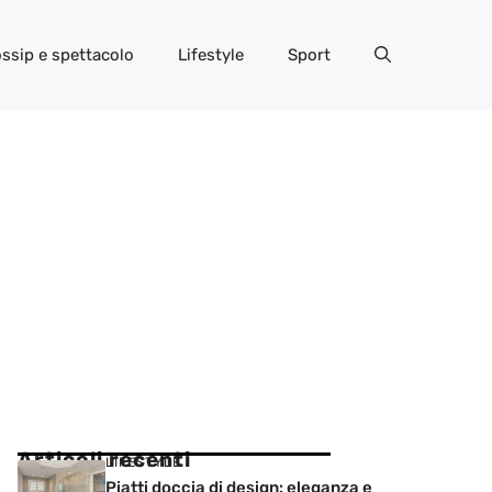
ssip e spettacolo
Lifestyle
Sport
Articoli recenti
LIFESTYLE
Piatti doccia di design: eleganza e