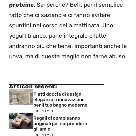
proteine
. Sai perché? Beh, per il semplice
fatto che ci saziano e ci fanno evitare
spuntini nel corso della mattinata. Uno
yogurt bianco, pane integrale e latte
andranno più che bene. Importanti anche le
uova, ma di queste meglio non farne abuso.
Articoli recenti
LIFESTYLE
Piatti doccia di design:
eleganza e innovazione
per il tuo bagno moderno
LIFESTYLE
Regali di compleanno
originali per sorprendere
gli amici
LIFESTYLE