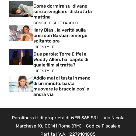
Come dormire sul divano
senza svegliarsi distrutti la
mattina
GOSSIP E SPETTACOLO
Ilary Blasi, la verità sulla
crisi con Bastian emerge
soltanto ora
LIFESTYLE
Due parole: Torre Eiffel e
Woody Allen, hai capito di
quale film si tratta?
LIFESTYLE
Addio mal di testa in meno
di un minuto, basta
muovere le braccia così e
andrà via
Parolibero.it di proprietà di WEB 365 SRL - Via Nicola
Marchese 10, 00141 Roma (RM) - Codice Fiscale e
Partita I.V.A. 12279101005