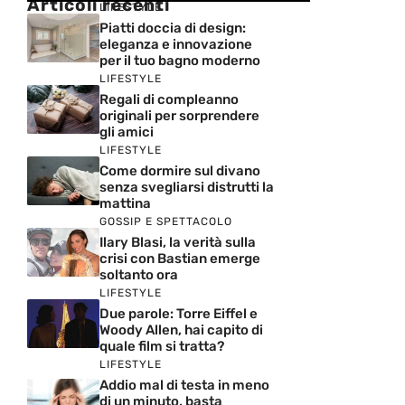
Articoli recenti
LIFESTYLE
Piatti doccia di design:
eleganza e innovazione
per il tuo bagno moderno
LIFESTYLE
Regali di compleanno
originali per sorprendere
gli amici
LIFESTYLE
Come dormire sul divano
senza svegliarsi distrutti la
mattina
GOSSIP E SPETTACOLO
Ilary Blasi, la verità sulla
crisi con Bastian emerge
soltanto ora
LIFESTYLE
Due parole: Torre Eiffel e
Woody Allen, hai capito di
quale film si tratta?
LIFESTYLE
Addio mal di testa in meno
di un minuto, basta