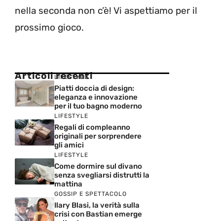
nella seconda non c’è! Vi aspettiamo per il
prossimo gioco.
Articoli recenti
LIFESTYLE
Piatti doccia di design:
eleganza e innovazione
per il tuo bagno moderno
LIFESTYLE
Regali di compleanno
originali per sorprendere
gli amici
LIFESTYLE
Come dormire sul divano
senza svegliarsi distrutti la
mattina
GOSSIP E SPETTACOLO
Ilary Blasi, la verità sulla
crisi con Bastian emerge