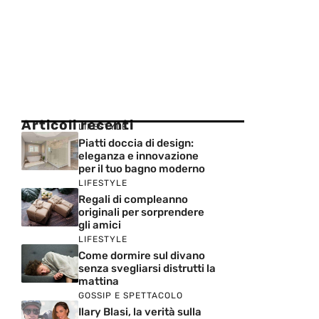
Articoli recenti
LIFESTYLE
Piatti doccia di design:
eleganza e innovazione
per il tuo bagno moderno
LIFESTYLE
Regali di compleanno
originali per sorprendere
gli amici
LIFESTYLE
Come dormire sul divano
senza svegliarsi distrutti la
mattina
GOSSIP E SPETTACOLO
Ilary Blasi, la verità sulla