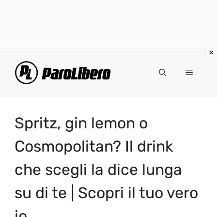
Vai
al
Menu
contenuto
Spritz, gin lemon o
Cosmopolitan? Il drink
che scegli la dice lunga
su di te | Scopri il tuo vero
io