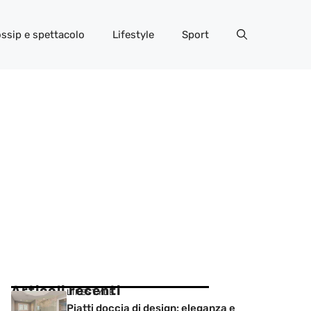
ssip e spettacolo
Lifestyle
Sport
Articoli recenti
LIFESTYLE
Piatti doccia di design: eleganza e