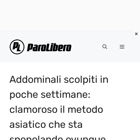
Vai
al
Menu
contenuto
Addominali scolpiti in
poche settimane:
clamoroso il metodo
asiatico che sta
spopolando ovunque