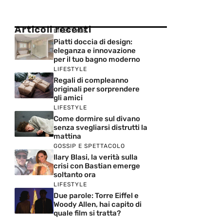
Articoli recenti
LIFESTYLE
Piatti doccia di design:
eleganza e innovazione
per il tuo bagno moderno
LIFESTYLE
Regali di compleanno
originali per sorprendere
gli amici
LIFESTYLE
Come dormire sul divano
senza svegliarsi distrutti la
mattina
GOSSIP E SPETTACOLO
Ilary Blasi, la verità sulla
crisi con Bastian emerge
soltanto ora
LIFESTYLE
Due parole: Torre Eiffel e
Woody Allen, hai capito di
quale film si tratta?