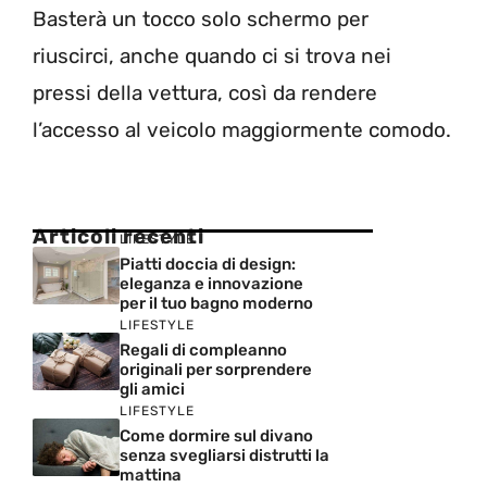
Basterà un tocco solo schermo per
riuscirci, anche quando ci si trova nei
pressi della vettura, così da rendere
l’accesso al veicolo maggiormente comodo.
Articoli recenti
LIFESTYLE
Piatti doccia di design:
eleganza e innovazione
per il tuo bagno moderno
LIFESTYLE
Regali di compleanno
originali per sorprendere
gli amici
LIFESTYLE
Come dormire sul divano
senza svegliarsi distrutti la
mattina