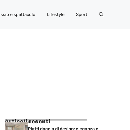
ssip e spettacolo
Lifestyle
Sport
Articoli recenti
LIFESTYLE
Piatti doccia di design: eleganza e