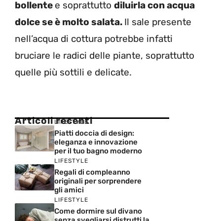
bollente
e soprattutto
diluirla con acqua
dolce se è molto salata.
Il sale presente
nell’acqua di cottura potrebbe infatti
bruciare le radici delle piante, soprattutto
quelle più sottili e delicate.
Articoli recenti
LIFESTYLE
Piatti doccia di design:
eleganza e innovazione
per il tuo bagno moderno
LIFESTYLE
Regali di compleanno
originali per sorprendere
gli amici
LIFESTYLE
Come dormire sul divano
senza svegliarsi distrutti la