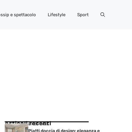
ssip e spettacolo
Lifestyle
Sport
Articoli recenti
LIFESTYLE
Piatti doccia di design: eleganza e