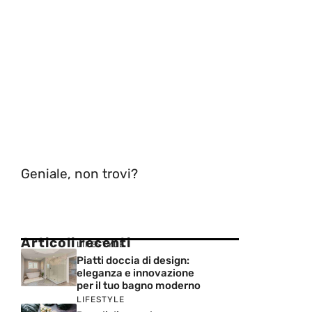
Geniale, non trovi?
Articoli recenti
LIFESTYLE
Piatti doccia di design:
eleganza e innovazione
per il tuo bagno moderno
LIFESTYLE