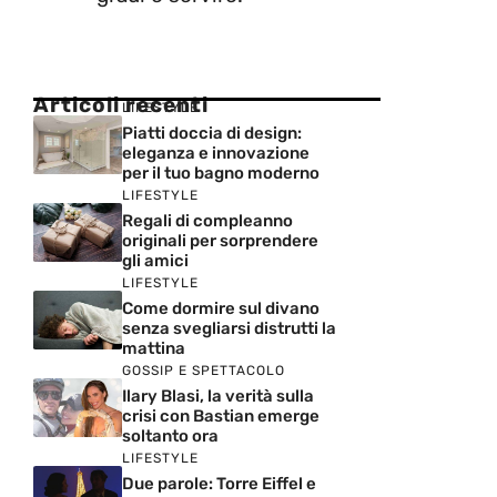
Articoli recenti
LIFESTYLE
Piatti doccia di design:
eleganza e innovazione
per il tuo bagno moderno
LIFESTYLE
Regali di compleanno
originali per sorprendere
gli amici
LIFESTYLE
Come dormire sul divano
senza svegliarsi distrutti la
mattina
GOSSIP E SPETTACOLO
Ilary Blasi, la verità sulla
crisi con Bastian emerge
soltanto ora
LIFESTYLE
Due parole: Torre Eiffel e