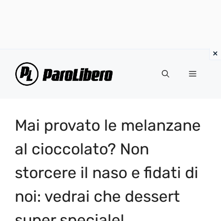
Vai
al
Menu
contenuto
Mai provato le melanzane
al cioccolato? Non
storcere il naso e fidati di
noi: vedrai che dessert
super speciale!