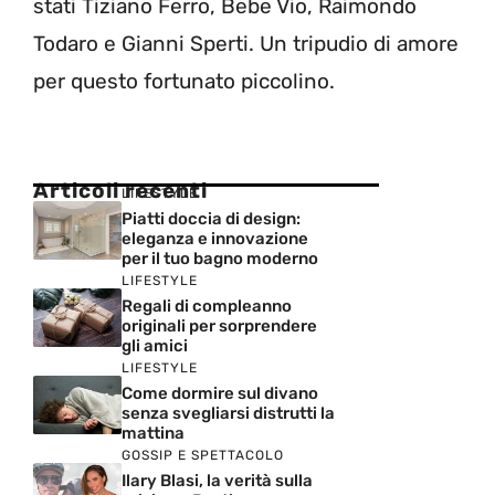
stati Tiziano Ferro, Bebe Vio, Raimondo
Todaro e Gianni Sperti. Un tripudio di amore
per questo fortunato piccolino.
Articoli recenti
LIFESTYLE
Piatti doccia di design:
eleganza e innovazione
per il tuo bagno moderno
LIFESTYLE
Regali di compleanno
originali per sorprendere
gli amici
LIFESTYLE
Come dormire sul divano
senza svegliarsi distrutti la
mattina
GOSSIP E SPETTACOLO
Ilary Blasi, la verità sulla