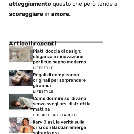
atteggiamento
questo che però tende a
scoraggiare
in
amore.
Articoli recenti
LIFESTYLE
Piatti doccia di design:
eleganza e innovazione
per il tuo bagno moderno
LIFESTYLE
Regali di compleanno
originali per sorprendere
gli amici
LIFESTYLE
Come dormire sul divano
senza svegliarsi distrutti la
mattina
GOSSIP E SPETTACOLO
Ilary Blasi, la verità sulla
crisi con Bastian emerge
soltanto ora