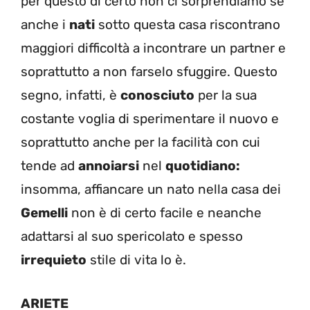
per questo di certo non ci sorprendiamo se
anche i
nati
sotto questa casa riscontrano
maggiori difficoltà a incontrare un partner e
soprattutto a non farselo sfuggire. Questo
segno, infatti, è
conosciuto
per la sua
costante voglia di sperimentare il nuovo e
soprattutto anche per la facilità con cui
tende ad
annoiarsi
nel
quotidiano:
insomma, affiancare un nato nella casa dei
Gemelli
non è di certo facile e neanche
adattarsi al suo spericolato e spesso
irrequieto
stile di vita lo è.
ARIETE