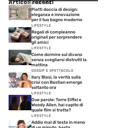
Articoli recenti
LIFESTYLE
Piatti doccia di design:
eleganza e innovazione
per il tuo bagno moderno
LIFESTYLE
Regali di compleanno
originali per sorprendere
gli amici
LIFESTYLE
Come dormire sul divano
senza svegliarsi distrutti la
mattina
GOSSIP E SPETTACOLO
Ilary Blasi, la verità sulla
crisi con Bastian emerge
soltanto ora
LIFESTYLE
Due parole: Torre Eiffel e
Woody Allen, hai capito di
quale film si tratta?
LIFESTYLE
Addio mal di testa in meno
di un minuto, basta