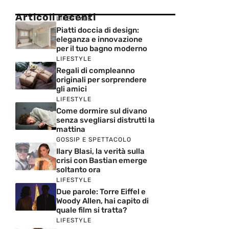
Articoli recenti
LIFESTYLE
Piatti doccia di design:
eleganza e innovazione
per il tuo bagno moderno
LIFESTYLE
Regali di compleanno
originali per sorprendere
gli amici
LIFESTYLE
Come dormire sul divano
senza svegliarsi distrutti la
mattina
GOSSIP E SPETTACOLO
Ilary Blasi, la verità sulla
crisi con Bastian emerge
soltanto ora
LIFESTYLE
Due parole: Torre Eiffel e
Woody Allen, hai capito di
quale film si tratta?
LIFESTYLE