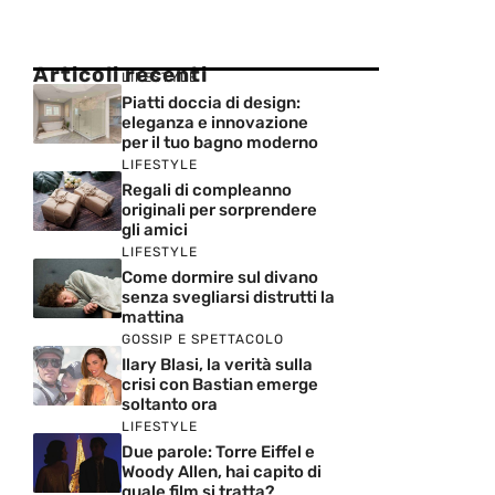
Articoli recenti
LIFESTYLE
Piatti doccia di design:
eleganza e innovazione
per il tuo bagno moderno
LIFESTYLE
Regali di compleanno
originali per sorprendere
gli amici
LIFESTYLE
Come dormire sul divano
senza svegliarsi distrutti la
mattina
GOSSIP E SPETTACOLO
Ilary Blasi, la verità sulla
crisi con Bastian emerge
soltanto ora
LIFESTYLE
Due parole: Torre Eiffel e
Woody Allen, hai capito di
quale film si tratta?