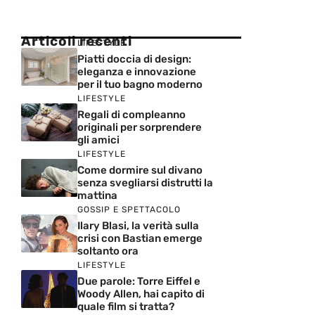
Articoli recenti
LIFESTYLE
Piatti doccia di design:
eleganza e innovazione
per il tuo bagno moderno
LIFESTYLE
Regali di compleanno
originali per sorprendere
gli amici
LIFESTYLE
Come dormire sul divano
senza svegliarsi distrutti la
mattina
GOSSIP E SPETTACOLO
Ilary Blasi, la verità sulla
crisi con Bastian emerge
soltanto ora
LIFESTYLE
Due parole: Torre Eiffel e
Woody Allen, hai capito di
quale film si tratta?