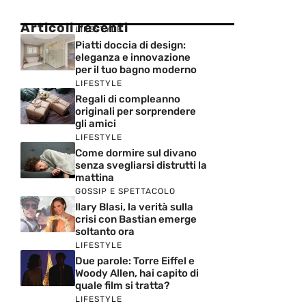
Articoli recenti
LIFESTYLE
Piatti doccia di design:
eleganza e innovazione
per il tuo bagno moderno
LIFESTYLE
Regali di compleanno
originali per sorprendere
gli amici
LIFESTYLE
Come dormire sul divano
senza svegliarsi distrutti la
mattina
GOSSIP E SPETTACOLO
Ilary Blasi, la verità sulla
crisi con Bastian emerge
soltanto ora
LIFESTYLE
Due parole: Torre Eiffel e
Woody Allen, hai capito di
quale film si tratta?
LIFESTYLE