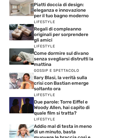
Piatti doccia di design:
eleganza e innovazione
per il tuo bagno moderno
LIFESTYLE
Regali di compleanno
originali per sorprendere
gli amici
LIFESTYLE
Come dormire sul divano
senza svegliarsi distrutti la
mattina
GOSSIP E SPETTACOLO
Ilary Blasi, la verità sulla
crisi con Bastian emerge
soltanto ora
LIFESTYLE
Due parole: Torre Eiffel e
Woody Allen, hai capito di
quale film si tratta?
LIFESTYLE
Addio mal di testa in meno
di un minuto, basta
muovere le braccia così e