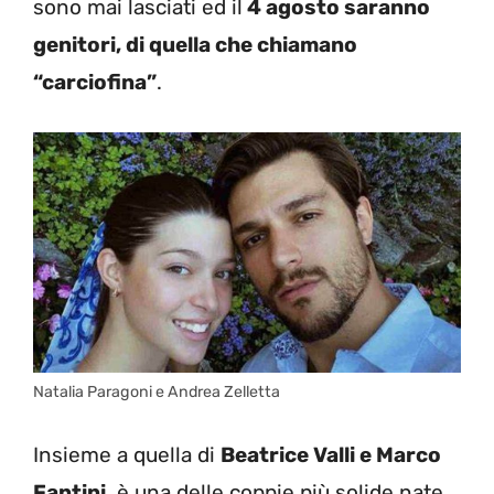
sono mai lasciati ed il
4 agosto saranno
genitori, di quella che chiamano
“carciofina”
.
Natalia Paragoni e Andrea Zelletta
Insieme a quella di
Beatrice Valli e Marco
Fantini
, è una delle coppie più solide nate