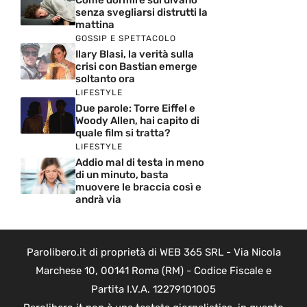
Come dormire sul divano
senza svegliarsi distrutti la
mattina
GOSSIP E SPETTACOLO
Ilary Blasi, la verità sulla
crisi con Bastian emerge
soltanto ora
LIFESTYLE
Due parole: Torre Eiffel e
Woody Allen, hai capito di
quale film si tratta?
LIFESTYLE
Addio mal di testa in meno
di un minuto, basta
muovere le braccia così e
andrà via
Parolibero.it di proprietà di WEB 365 SRL - Via Nicola
Marchese 10, 00141 Roma (RM) - Codice Fiscale e
Partita I.V.A. 12279101005