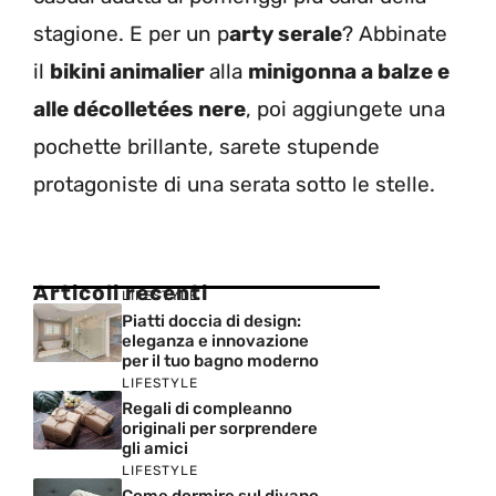
stagione. E per un p
arty serale
? Abbinate
il
bikini animalier
alla
minigonna a balze e
alle décolletées nere
, poi aggiungete una
pochette brillante, sarete stupende
protagoniste di una serata sotto le stelle.
Articoli recenti
LIFESTYLE
Piatti doccia di design:
eleganza e innovazione
per il tuo bagno moderno
LIFESTYLE
Regali di compleanno
originali per sorprendere
gli amici
LIFESTYLE