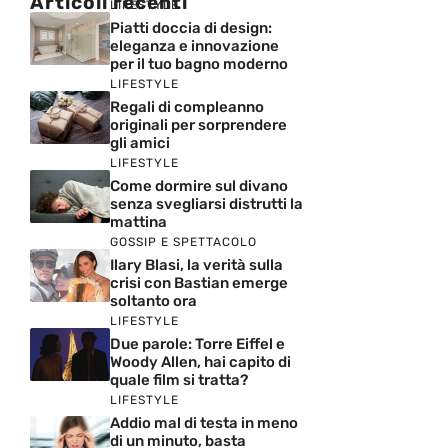
Articoli recenti
LIFESTYLE
Piatti doccia di design:
eleganza e innovazione
per il tuo bagno moderno
LIFESTYLE
Regali di compleanno
originali per sorprendere
gli amici
LIFESTYLE
Come dormire sul divano
senza svegliarsi distrutti la
mattina
GOSSIP E SPETTACOLO
Ilary Blasi, la verità sulla
crisi con Bastian emerge
soltanto ora
LIFESTYLE
Due parole: Torre Eiffel e
Woody Allen, hai capito di
quale film si tratta?
LIFESTYLE
Addio mal di testa in meno
di un minuto, basta