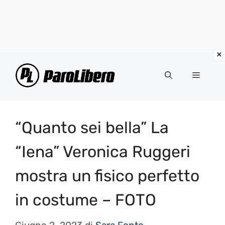
Vai
al
Menu
contenuto
“Quanto sei bella” La
“Iena” Veronica Ruggeri
mostra un fisico perfetto
in costume – FOTO