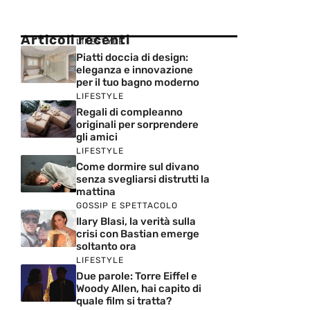
Articoli recenti
LIFESTYLE
Piatti doccia di design:
eleganza e innovazione
per il tuo bagno moderno
LIFESTYLE
Regali di compleanno
originali per sorprendere
gli amici
LIFESTYLE
Come dormire sul divano
senza svegliarsi distrutti la
mattina
GOSSIP E SPETTACOLO
Ilary Blasi, la verità sulla
crisi con Bastian emerge
soltanto ora
LIFESTYLE
Due parole: Torre Eiffel e
Woody Allen, hai capito di
quale film si tratta?