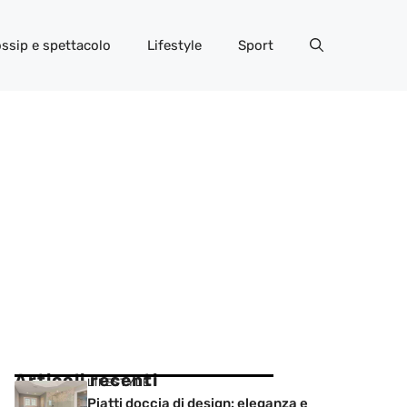
ssip e spettacolo
Lifestyle
Sport
Articoli recenti
LIFESTYLE
Piatti doccia di design: eleganza e