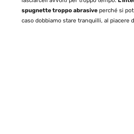
lasciarceli avvolti per troppo tempo.
L’int
spugnette troppo abrasive
perché si potr
caso dobbiamo stare tranquilli, al piacere 