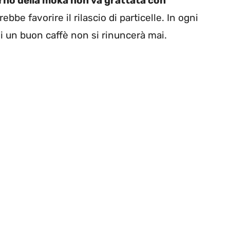
erno della moka non va grattata con
ebbe favorire il rilascio di particelle. In ogni
di un buon caffè non si rinuncerà mai.